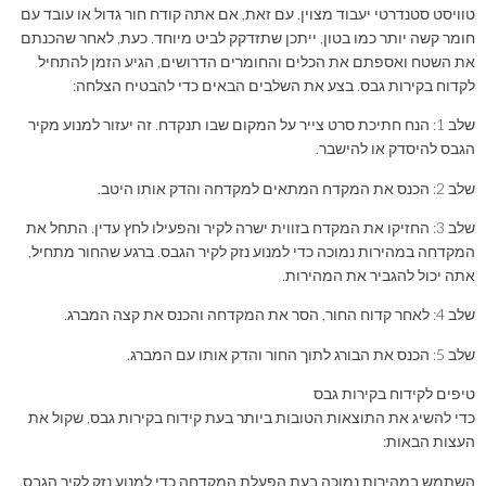
טוויסט סטנדרטי יעבוד מצוין. עם זאת, אם אתה קודח חור גדול או עובד עם
חומר קשה יותר כמו בטון, ייתכן שתזדקק לביט מיוחד. כעת, לאחר שהכנתם
את השטח ואספתם את הכלים והחומרים הדרושים, הגיע הזמן להתחיל
לקדוח בקירות גבס. בצע את השלבים הבאים כדי להבטיח הצלחה:
שלב 1: הנח חתיכת סרט צייר על המקום שבו תנקדח. זה יעזור למנוע מקיר
הגבס להיסדק או להישבר.
שלב 2: הכנס את המקדח המתאים למקדחה והדק אותו היטב.
שלב 3: החזיקו את המקדח בזווית ישרה לקיר והפעילו לחץ עדין. התחל את
המקדחה במהירות נמוכה כדי למנוע נזק לקיר הגבס. ברגע שהחור מתחיל,
אתה יכול להגביר את המהירות.
שלב 4: לאחר קדוח החור, הסר את המקדחה והכנס את קצה המברג.
שלב 5: הכנס את הבורג לתוך החור והדק אותו עם המברג.
טיפים לקידוח בקירות גבס
כדי להשיג את התוצאות הטובות ביותר בעת קידוח בקירות גבס, שקול את
העצות הבאות:
השתמש במהירות נמוכה בעת הפעלת המקדחה כדי למנוע נזק לקיר הגבס.