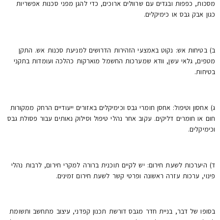
מסכות, כפפות ובגדים עם שרוולים ארוכים, כדי להגן מפני סכנות אפשריות
כגון אבק גבס או כימיקלים.
ב) בטיחות אש: נקוט באמצעי הזהירות הדרושים למניעת סכנות אש. התקן
מטפים, גלאי עשן, וודא שמערכות החשמל מוארקות כהלכה ועומדות בתקני
בטיחות.
ג) אחסון וטיפול: אחסן חומרי גבס וכימיקלים באזורים ייעודיים הרחק ממקורות
חום או חומרים דליקים. עקוב אחר נהלי טיפול וסילוק נאותים עבור פסולת גבס
וכימיקלים.
ד) היערכות לשעת חירום: יש לקיים תוכנית ברורה למקרי חירום, לרבות נהלי
פינוי, ערכות עזרה ראשונה ופרטי קשר לשעת חירום זמינים.
בסופו של דבר, בניית חדר מגבס דורשת תכנון קפדני, עיצוב מתחשב ותשומת