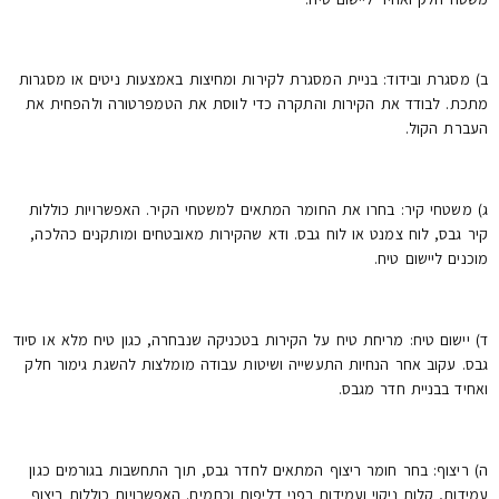
ב) מסגרת ובידוד: בניית המסגרת לקירות ומחיצות באמצעות ניטים או מסגרות
מתכת. לבודד את הקירות והתקרה כדי לווסת את הטמפרטורה ולהפחית את
העברת הקול.
ג) משטחי קיר: בחרו את החומר המתאים למשטחי הקיר. האפשרויות כוללות
קיר גבס, לוח צמנט או לוח גבס. ודא שהקירות מאובטחים ומותקנים כהלכה,
מוכנים ליישום טיח.
ד) יישום טיח: מריחת טיח על הקירות בטכניקה שנבחרה, כגון טיח מלא או סיוד
גבס. עקוב אחר הנחיות התעשייה ושיטות עבודה מומלצות להשגת גימור חלק
ואחיד בבניית חדר מגבס.
ה) ריצוף: בחר חומר ריצוף המתאים לחדר גבס, תוך התחשבות בגורמים כגון
עמידות, קלות ניקוי ועמידות בפני דליפות וכתמים. האפשרויות כוללות ריצוף