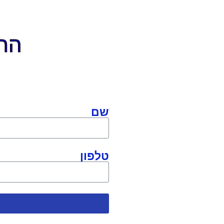
התקשר
שם
טלפון