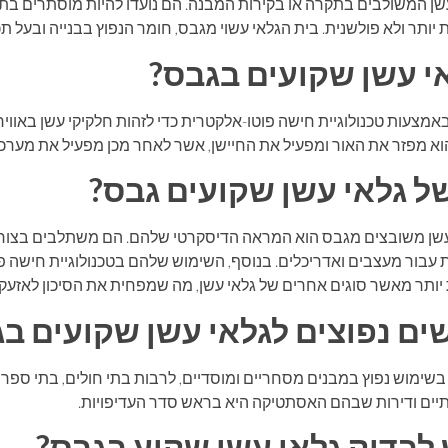
שן המשולבים בתקרה או בקירות המבנה. הם נועדו להיות מוסתרים בתו
ותר ולא פולשנית. בית הגלאי עשוי מגבס, חומר הנפוץ בבנייה ובעל תכ
אי עשן שקועים בגבס?
מצעות טכנולוגיית חישה פוטו-אלקטרית כדי לזהות חלקיקי עשן באוויר.
 הוא מפזר את האור ומפעיל את החיישן, אשר לאחר מכן מפעיל את מער
ל גלאי עשן שקועים גבס?
 עשן משובצים מגבס הוא המראה הדיסקרטי שלהם. הם משתלבים בצורה
 עבור מעצבים ואדריכלים. בנוסף, השימוש שלהם בטכנולוגיית חישה 
יותר מאשר סוגים אחרים של גלאי עשן, מה שמפחית את הסיכון לאזעקו
ם נפוצים לגלאי עשן שקועים ב
שימוש נפוץ במבנים מסחריים ומוסדיים, לרבות בתי חולים, בתי ספר 
רתיים ודירות שבהם האסתטיקה היא בראש סדר העדיפויות.
 לבדוק גלאי עשן שקוע בגבס?