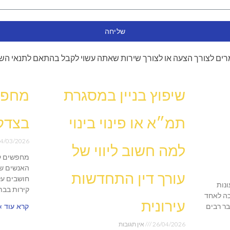
שליחה
ים לצורך הצעה או לצורך שירות שאתה עשוי לקבל בהתאם לתנאי הש
שיפוץ בניין במסגרת
מחפש
תמ״א או פינוי בינוי
בצדק
4/03/2026
למה חשוב ליווי של
מחפשים ק
האנשים שו
עורך דין התחדשות
חושבים על
נות
קירות בבת
ה לאחד
עירונית
בר רבים
קרא עוד »
26/04/2026
אין תגובות