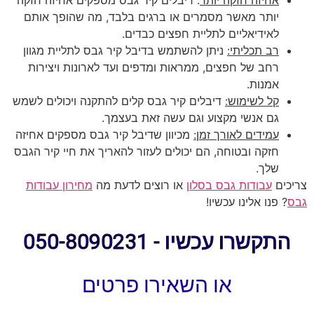
אחיזה חזקה יותר
: דיבלים קיר גבס מספקים אחיזה חזקה
יותר מאשר מסמרים או ברגים בלבד, מה שהופך אותם
לאידיאליים לתליית חפצים כבדים.
רב תכליתי:
ניתן להשתמש בדיבל קיר גבס לתליית מגוון
רחב של חפצים, ממראות ומדפים ועד לארונות ויצירות
אמנות.
קל לשימוש:
דיבלים קיר גבס קלים להתקנה ויכולים לשמש
גם אנשי מקצוע וגם עשה זאת בעצמך.
עמידים לאורך זמן:
מכיוון שדיבל קיר גבס מספקים אחיזה
חזקה ובטוחה, הם יכולים לעזור להאריך את חיי קיר הגבס
שלך.
צריכים
עבודות גבס בסלון
או רוצים לדעת מה
מחירון עבודות
גבס
? פנו אלינו עכשיו!
התקשרו עכשיו - 050-8090231
או השאירו פרטים