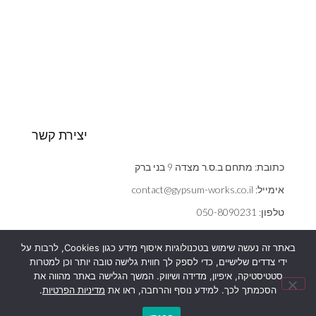
יצירת קשר
כתובת: מתחם ב.ס.ר מצדה 9 בני ברק
אימייל: contact@gypsum-works.co.il
טלפון: 050-8090231
שעות: ראשון - חמישי 09:00:00 - 18:00
באתר זה נעשה שימוש בטכנולוגיות איסוף מידע כגון Cookies, לרבות על
הצהרת נגישות
ידי צדדים שלישיים, כדי לספק לך חווית גלישה טובה יותר וכן למטרות
אנחנו משתמשים בעוגיות (cookies) כדי לשפר את חוויית הגלישה,
סטטיסטיקה, איפיון, מדידה ושיווק. המשך הגלישה באתר מהווה את
מדיניות פרטיות
להציג הצעות ומודעות מותאמות ועוד כמפורט
במדיניות הפרטיות
שלנו.
הסכמתך לכך. למידע נוסף והרחבה, ראו את
מדיניות הפרטיות
.
המשך הגלישה באתר מהווה את הסכמתך לכך.