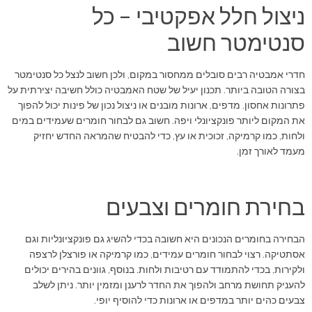
ניצול חלל אפקטיבי – כל
סנטימטר חשוב
חדרי אמבטיה רבים סובלים ממחסור במקום, ולכן חשוב לנצל כל סנטימטר
בצורה הטובה ביותר. תכנון יעיל של שטח האמבטיה כולל חשיבה יצירתית על
פתרונות אחסון. מדפים, ארונות מובנים או ניצול נכון של פינות יכול להפוך
את המקום ליותר פונקציונלי ויפה. חשוב גם לבחור חומרים שעמידים במים
ולחות, כמו קרמיקה, זכוכית או עץ, כדי להבטיח שהמראה החדש יחזיק
מעמד לאורך זמן.
בחירת חומרים וצבעים
הבחירה בחומרים הנכונים היא חשובה בכדי להשיג גם פונקציונליות וגם
אסתטיקה. רצוי לבחור חומרים עמידים, כמו קרמיקה או פורצלן לרצפה
ולקירות, בכדי להתמודד עם רטיבות ולחות. בנוסף, גוונים בהירים יכולים
להעניק תחושת מרחב ולהפוך את החדר לרענן ומזמין יותר. ניתן לשלב
צבעים כהים יותר במדפים או ארונות כדי להוסיף יופי.