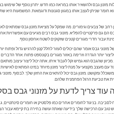
ות מזנון גבס ולהשאיר אותו במראה כמו חדש. יתרון נוסף של שימוש במז
א חומר שניתן לעצב אותו במגוון סגנונות ודוגמאות. המשמעות היא שתו
ון רחב של צבעים וגימורים, מה שמקל על מציאת מזנון גבס שמתאים לא
בס הם גם פרקטיים להפליא. מזנוני גבס רבים מגיעים עם אפשרויות אחסו
וינת עבור חדרי מגורים קטנים שזקוקים לשטח אחסון נוסף.
 מזנוני גבס אומר שהם יכולים לעזור לחלל קטן להרגיש גדול ופתוח יותר.
ליצור יותר הגדרה וזרימה באזור מגורים בקונספט פתוח. אחד הדברים ה
כיוון שהגבס הוא גמיש וקל לעבוד איתו, אתה יכול ליצור עיצוב מותא
ד עם מעצב מקצועי על מנת ליצור מזנון מיוחד במינו המתאים לאישיות ו
משוכלל ומקושט, מזנון גבס יכול להתאים את החזון שלך. לבסוף, מזנוני
ת את טביעת הרגל הפחמנית שלהם.
 עוד צריך לדעת על מזנוני גבס בסלו
 לסביבה. בניגוד לחומרים אחרים כמו פלסטיק או חומרים סינתטיים, ג
ש טוב עם הרכישה שלך בידיעה שאתה עושה בחירה בת קיימא עבור הבית