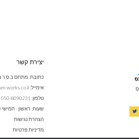
יצירת קשר
כתובת: מתחם ב.ס.ר מצדה 9 ב
אימייל: contact@gypsum-works.co.il
ס
טלפון: 050-8090231
שעות: ראשון - חמישי 09:00:00 - 18:00
הצהרת נגישות
מדיניות פרטיות