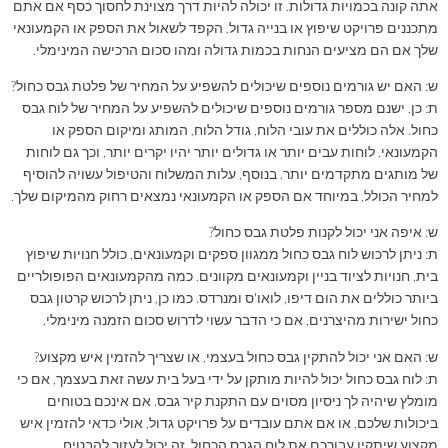
אתה קונה בכמויות גדולות. זו יכולה להיות דרך מצוינת לחסוך כסף אם אתם
מתכננים פרויקט שיפוץ או בנייה גדול. הקפד לשאול את הספק או הקמעונאי
שלך אם הם מציעים הנחות בכמות גדולה ומהו סכום הרכישה המינימלי.
ש: האם יש גורמים נוספים שיכולים להשפיע על המחיר של פלטת גבס כחול?
ת: כן, ישנם מספר גורמים נוספים שיכולים להשפיע על המחיר של לוח גבס
כחול. אלה כוללים את עובי הלוח, גודל הלוח, המותג ומיקום הספק או
הקמעונאי. לוחות עבים יותר או גדולים יותר יהיו יקרים יותר, וכך גם לוחות
של מותגים מתקדמים יותר. בנוסף, עלות המשלוח והטיפול עשויה להוסיף
למחיר הכולל, במיוחד אם הספק או הקמעונאי נמצאים רחוק מהמיקום שלך.
ש: איפה אני יכול לקנות פלטת גבס כחול?
ת: ניתן לרכוש לוח גבס כחול ממגוון ספקים וקמעונאים, כולל חנויות שיפוץ
בית, חנויות לציוד בניין וקמעונאים מקוונים. כמה מהקמעונאים הפופולריים
ביותר כוללים את הום דיפו, לואו'ס ומנרדס. כמו כן, ניתן לרכוש קרטון גבס
כחול ישירות מהיצרנים, אם כי הדבר עשוי לדרוש סכום הזמנה מינימלי.
ש: האם אני יכול להתקין גבס כחול בעצמי, או שצריך להזמין איש מקצוע?
ת: לוח גבס כחול יכול להיות מותקן על ידי בעל בית עשה זאת בעצמך, אם כי
מומלץ שיהיה לך ניסיון מסוים עם התקנת קיר גבס. אם אינכם בטוחים
ביכולות שלכם, או אם אתם עובדים על פרויקט גדול, אולי כדאי להזמין איש
מקצוע שיתקין עבורכם את לוח הגבס הכחול. זה יכול לעזור להבטיח