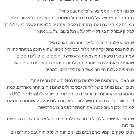
ש: מה המחיר הממוצע שלפלטת גבס כחול?
ת: המחיר הממוצע של לוח גבס כחול משתנה בהתאם לגודל ולעובי הלוח,
כמו גם למותג. עם זאת, כהנחיה כללית, אתה יכול לצפות לשלם בין 8 ל-$16
לגיליון עבור לוח בגודל 4 רגל על 8 רגל בעובי של 1/2 אינץ'.
ש: מדוע פלטת גבס כחול יקר יותר מלוח גבס רגיל?
ת: לוח גבס כחול יקר יותר מלוח גבס רגיל מכיוון שהוא תוכנן במיוחד להיות
עמיד בפני רטיבות. המשמעות היא שיש לו תוספים וטיפולים נוספים
שהופכים אותו לעמיד יותר למים ולחות. חומרים ותהליכים נוספים אלו
מוסיפים לעלות הייצור, אשר באה לידי ביטוי במחיר.
ש: האם יש מותגים של פלטות גבס כחולים שהם נוחים יותר?
ת: כן, ישנם מותגים של לוחות גבס כחולים שהם נוחים יותר מאחרים. כמה
מהמותגים הפופולריים והזולים ביותר כוללים USG, National Gypsum ו-
CertainTeed. עם זאת, חשוב לזכור שאיכות הלוח יכולה להשתנות בהתאם
למותג, ולכן חשוב לבצע את המחקר לפני ביצוע הרכישה.
ש: האם אפשריכול לקבל הנחה על פלטת גבס כחול אם אתה קונה בכמויות
גדולות?
ת: כן, ספקים וקמעונאים רבים מציעים הנחות על לוחות גבס כחולים אם