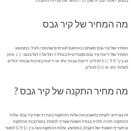
בסמוך לאתר הבנייה שלך כדי למזער את עלויות ההובלה.
מה המחיר של קיר גבס
המחיר של קיר גבס משתנה בהתאם לגורמים שהוזכרו לעיל. בממוצע,
המחיר של יריעת קיר גבס סטנדרטית בגודל 4 רגל על 8 רגל בעובי 1/2 אינץ'
נע בין $7 ל-$12 לגיליון. יריעות עבות יותר או יריעות באיכות גבוהה יכולים
לעלות יותר מ-$20 לגיליון.
מה מחיר התקנה של קיר גבס ?
זה גם חיוני לקחת בחשבון את עלות ההתקנה בעת רכישת קיר גבס. עלות
ההתקנה תהיה תלויה בגודל השטח שצריך לכסות, במורכבות ההתקנה
ובתעריף השעתי של הקבלן. בממוצע, עלות ההתקנה נעה בין $1 ל$2 למטר