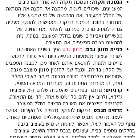
הנמכת תקרה
:
הנמכת תקרה היא אחד המרכיבים
המעניינים, שיכולים לשנות מהקצה אל הקצה את המראה
של החלל המעוצב ואת ההרגשה של מי שמגיע אליו
ומתגורר בתוכו. הנמכת התקרה מאפשרת להתקין מעליה
צנרת למיזוג מרכזי, כמו גם להסתיר את החיווט של
מכשירים ואביזרים שונים בחלל המעוצב. בנוסף, ניתן
להתאים בצורה ספציפית את התאורה.
בניית מזנון גבס
:
מזנון גבס
הפך בשנים האחרונות
לטרנד עיצובי משמעותי. הנטייה כיום היא פחות לרכוש
פריטים ולנסות להתאים אותם לאחר מכן למבנה הספציפי
של הסלון בדירה, ומצד שני להזמין מזנון מעוצב מגבס,
שמותאם מלכתחילה בצורה הנכונה ביותר לאופי החלל.
זאת, הן מבחינת המידות והן מבחירת המראה הסופי.
קרניזים
:
מדובר בפריטים שהמטרה שלהם היא עיצובית
גרידא, ולרוב אין להם כל שימוש אחר. יחד עם התאורה,
הקרניזים מייצרים את האוירה הרצויה בחלל המעוצב.
מדפים מגבס
: במקום להתקין מדפים על הקירות, אפשר
לעצב מדפים מגבס שיהיו פונקציונליים ואסתטיים כאחד.
נוסף על האמור לעיל, אפשר לעשות שימוש בעיצוב בגבס
בחלקים נוספים בבית. עיצובים בגבס לחדר השינה, עיצובים
לחדר האמבטיה, לחדר הילדים וכיצוא באלה. מבחר העיצובים