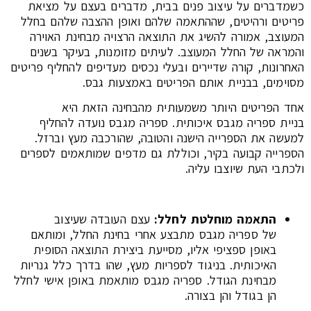
כשמדברים על עיצוב פנים בבית, מדברים בעצם על מציאת
פריטים ורהיטים, שההתאמה שלהם ואופן ההצבה שלהם בחלל
המעוצב, אמורה להשיג את התוצאה הרצויה מבחינת האוירה
והמראה של החלל המעוצב. לעיתים מזומנות, בעיקר בשנים
האחרונות, קורה שדיירים ובעלי נכסים מעדיפים להחליף פריטים
מסוימים, בבניית אותם הפריטים באמצעות גבס.
אחד הפריטים היותר משמעותית מהבחינה הזאת היא
בניית ספריה מגבס איכותית. ספריה מגבס נועדה להחליף
למעשה את הספרייה הישנה והטובה, שהורכבה מעץ וברזל.
הספרייה קבועה בקיר, וכוללת גם מדפים שמותאמים לספרים
ולכתבי העת שיוצבו עליה.
התאמה מוחלטת לחלל
:
עצם העובדה שעיצוב
של ספריה מגבס מתבצע אחרי בחינת החלל, ומותאם
באופן ספציפי אליו, מסייעת ביצירת התוצאה הסופית
האיכותית. בניגוד לספריות מעץ, שהו בדרך כלל גנריות
מבחינת הגודל. ספריה מגבס מותאמת באופן אישי לחלל
הן בגודל והן בצורה.