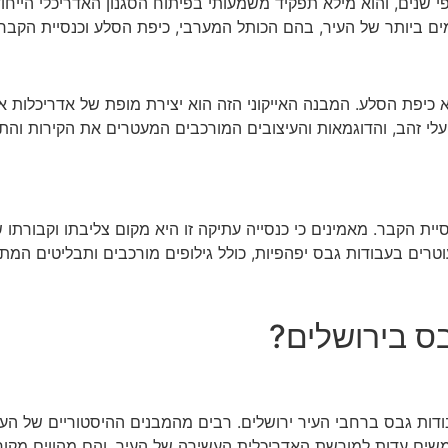
 שנים, והוא מילא תפקיד משמעותי בפיתוח הסגנון האדריכלי הייחוד
ם ביותר של העיר, בהם הכותל המערבי, כיפת הסלע וכנסיית הקבר.
כיפת הסלע. המבנה האייקוני הזה הוא יצירת מופת של אדריכלות א
לי זהב, והדוגמאות והעיצובים המורכבים המעטרים את הקירות והת
ית הקבר. מאמינים כי כנסייה עתיקה זו היא מקום צליבתו וקבורתו ש
רים בעבודות גבס יפהפיות, כולל גילופים מורכבים ותבליטים המת
בס בירושלים?
ודות גבס ברחבי העיר ירושלים. רבים מהמבנים ההיסטוריים של העיר
שים עדות למורשת האדריכלית העשירה של העיר, והם מהווים מקור