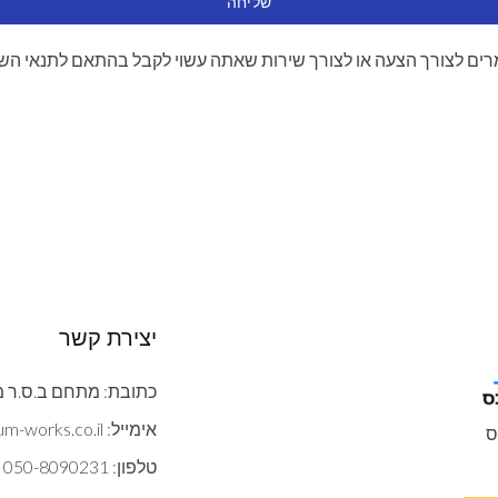
שליחה
ים לצורך הצעה או לצורך שירות שאתה עשוי לקבל בהתאם לתנאי הש
יצירת קשר
כתובת: מתחם ב.ס.ר מצדה 9 ב
אימייל: contact@gypsum-works.co.il
ס
טלפון: 050-8090231