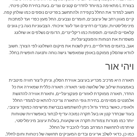
בצורת L מתאימה במיוחד לחדרים קטנים וצרים. בעת בחירת סלון פינתי,
חשוב למדוד את החלל בקפידה ולהתחשב בפריטים נוספים כמו שולחן קפה.
קיים מגוון רחב של עיצובים, חומרים וצבעים, החל מעץ כפרי ועד למתכות
מינימליסטיות, ומבדים רחיצים ועד לעור איכותי. הצבעוניות נעה בין גוונים
קלאסיים לנועזים. תוספות כמו ריקליינרים, הדומים נשלפים או שזלונג
משפרות את הנוחות והפונקציונליות.
אגב, בדגמים מודולריים, ניתן לשנות את מיקום השזלונג לפי הצורך. חשוב
לוודא שהסלון ממוקם באופן שמאפשר גישה נוחה ותנועה חופשית בחלל.
ויהי אור
תאורה היא מרכיב מכריע בעיצוב אווירת הסלון, וניתן ליצור חוויה מיטבית
באמצעות שילוב של שלושה סוגי תאורה: תאורה כללית שמאירה את כל
החדר, תאורה ממוקדת לאזורים פונקציונליים, ותאורת אווירה להדגשת
אלמנטים מסוימים. בחירת גופי התאורה צריכה להתאים לממדי החלל
ולאופיו, כאשר בחדר גדול ניתן להשתמש בנברשת מרשימה כמוקד עיצובי,
בעוד שבחדר קטן או בעל תקרה נמוכה עדיף לבחור באפשרויות שטוחות
יותר כמו מנורות צמודות תקרה או שקועות, בעלות עיצוב מינימליסטי,
שיתרמו לתחושת המרחב מבלי להכביד על החלל.
כמו כן, כדאי לשלב אריגים ובדים המעניקים תחושה של נינוחות וחום לחלל,