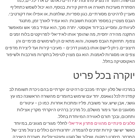
גמישות. חומר זה מציע פתרונות יצירתיים לאתגרים אדריכליים, כמו
הסתרת מערכות תאורה או חיזוק קירות. בנוסף, הוא יכול לשמש כתחליף
מעניין לרהיטים מסורתיים, כגון ספריות, שולחנות, או אפילו אח דקורטיבי.
הגבס מצטיין במספר תכונות חשובות: הוא עמיד לאורך זמן, מתנגד
לעיוותים, ומסייע בבידוד אקוסטי. יתרה מכך, הוא עמיד בפני אש ומאפשר
התקנה מהירה יחסית, מה שהופך אותו לאידיאלי לפרויקטים בלוח זמנים
צפוף. תחזוקת הגבס פשוטה, והוא מתאים הן לשימושים פנימיים והן
חיצוניים. ניתן ליישם אותו במגוון דרכים – מעיבוי קירות ועד ליצירת מדפים
צפים או מסגרות לאמנות. הוא גם מצוין לטיפול בתקרות מורכבות ולשיפור
האקוסטיקה בחלל.
יוקרה בכל פריט
במרכזו של סלון יוקרתי מככבים רהיטים יוקרתיים בהם ניכרת תשומת לב
קפדנית לכל נюאנס, יחד עם שימוש בחומרים מהשורה הראשונה כמו עץ
גושני, אבן שיש, עור משובח, פליז ומתכות אחרות. כמו כן – עיטורים
מסוגננים ועד גימור מושלם, כל מרכיב ברהיט היוקרתי מקרין אצילות
ותחכום, ובכך תורם לאווירה המיוחדת בחלל.
סלונים פינתיים מהווים פתרון אידיאלי
לחללי מגורים מגוונים, במיוחד
כאשר יש שני קירות זמינים להצמדה. יתרונותיהם כוללים ניצול מרבי של
המרחב, חיסכון במקום, ושילוב של סגנון ופונקציונליות. מערכת הישיבה