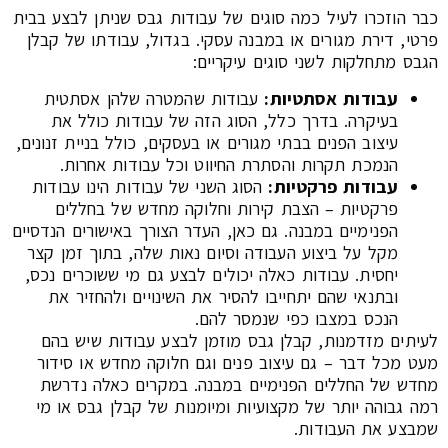
כבר הוזכרו לעיל כמה סוגים של עבודות גבס שניתן לבצע בבית
פרטי, דירת מגורים או במבנה עסקי. בגדול, עבודתו של קבלן
הגבס מתחלקות לשני סוגים עיקריים:
עבודות אסתטיות
:
עבודות שהמטרה שלהן אסתטית
בעיקרה. בדרך כלל, הסוג הזה של עבודות כולל את
עיצוב הפנים בבתי מגורים או בעסקים, כולל בניית זנונים,
הנמכת תקרות והסתרת החיווט וכל עבודות אחרות.
עבודות פרקטיות
:
הסוג השני של עבודות הינו עבודות
פרקטיות – הצבת קירות וחלוקה מחדש של בחללים
הפנימיים במבנה. גם כאן, העדר הצורך באישורים הנדסיים
מקל על ביצוע העבודה וסיום נאות שלה, בתוך זמן קצר
יחסית. עבודות כאלה יכולים לבצע גם מי ששוכרים נכס,
ובתנאי שהם יתחייבו להסיר את השינויים ולהחזיר את
הנכס במצבו כפי שנמסר להם.
לעיתים מזדמנות, קבלן גבס מוזמן לבצע עבודות שיש בהם
מעט מכל דבר – גם עיצוב פנים וגם חלוקה מחדש או סידור
מחדש של החללים הפנימיים במבנה. במקרים כאלה נדרשת
רמה גבוהה יותר של מקצועיות ומיומנות של קבלן גבס או מי
שמבצע את העבודות.