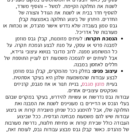
לשנות את החלוקה הקיימת. למשל – והוסיף משרד,
להוסיף חדר בבית או לשנות את הגודל והצורה של
החדרים. היתרון של ביצוע החלוקה באמצעות קבלן
גבס טמון בעובדה שלא נדרש אישור מהנדס, או נוכחות או
מעורבות של אדריכל.
הנמכת תקרות
:
לעיתים מזומנות, קבלן גבס מוזמן
למבנה פרטי או עסקי, על מנת לבצע הנמכת תקרה. על
כל המשתמע ממנה. לרוב מדובר בנושא עיצובי גרידא,
אבל לעיתים יש להנמכה משמעות דם לעניין התוספת של
חללים לאחסון במבנה.
עיצוב פנים
:
בחלק ניכר מהמקרים, קבלן גבס מוזמן
לבצע עבודות שהמשמעות שלהן היא בעיקר אסתטית.
בעיית
מזנון מגבס
, בניית תנור או אח מגבס, קרניזים
ואפקטים עיצוביים אחרים.
עבודות גבס נדרשות או עשויות להידרש, בעיקר במקרים שבהם
בעלי הנכס או הדיירים בו מעוניינים לשנות את המבנה ואת
החלוקה שלו, אבל להימנע ככל שניתן משבירת קירות או ביצוע
עבודות שיש להם משמעות מבחינה הנדסית. ככל שביצוע
העבודה כולל שבירת קירות או פתיחת חלונות, נדרשת מעורבות
של מהנדס. כאשר קבלן גבס מבצע עבודות גבס, לעומת זאת,