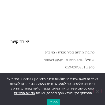
יצירת קשר
כתובת: מתחם ב.ס.ר מצדה 9 בני ברק
אימייל: contact@gypsum-works.co.il
טלפון: 050-8090231
שעות: ראשון - חמישי 09:00:00 - 18:00
באתר זה נעשה שימוש בטכנולוגיות איסוף מידע כגון Cookies, לרבות על
הצהרת נגישות
ידי צדדים שלישיים, כדי לספק לך חווית גלישה טובה יותר וכן למטרות
אנחנו משתמשים בעוגיות (cookies) כדי לשפר את חוויית הגלישה,
סטטיסטיקה, איפיון, מדידה ושיווק. המשך הגלישה באתר מהווה את
מדיניות פרטיות
להציג הצעות ומודעות מותאמות ועוד כמפורט
במדיניות הפרטיות
שלנו.
הסכמתך לכך. למידע נוסף והרחבה, ראו את
מדיניות הפרטיות
.
המשך הגלישה באתר מהווה את הסכמתך לכך.
הבנתי
הבנתי