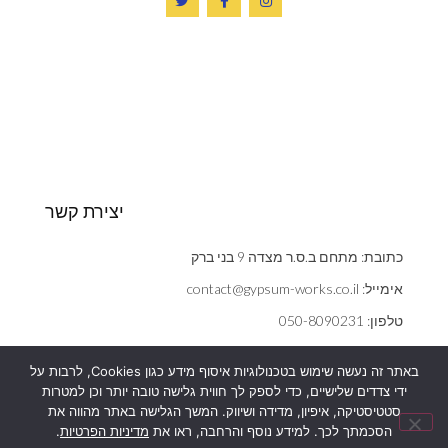
יצירת קשר
כתובת: מתחם ב.ס.ר מצדה 9 בני ברק
אימייל: contact@gypsum-works.co.il
טלפון: 050-8090231
שעות: ראשון - חמישי 09:00:00 - 18:00
באתר זה נעשה שימוש בטכנולוגיות איסוף מידע כגון Cookies, לרבות על
הצהרת נגישות
ידי צדדים שלישיים, כדי לספק לך חווית גלישה טובה יותר וכן למטרות
אנחנו משתמשים בעוגיות (cookies) כדי לשפר את חוויית הגלישה,
סטטיסטיקה, איפיון, מדידה ושיווק. המשך הגלישה באתר מהווה את
מדיניות פרטיות
להציג הצעות ומודעות מותאמות ועוד כמפורט
במדיניות הפרטיות
שלנו.
הסכמתך לכך. למידע נוסף והרחבה, ראו את
מדיניות הפרטיות
.
המשך הגלישה באתר מהווה את הסכמתך לכך.