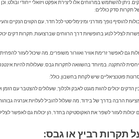
ים. ניתן להשתמש במרווחים אלו ליצירת אפקט ויזואלי ייחודי ובולט, וכן
ל תקרות סדק כוללים:
לות להוסיף נופך מודרני ומינימליסטי לכל חדר, עם הקווים הנקיים והע
פשרות לצליל לנוע בחופשיות דרך הרווחים שברצועות, תקרות דקים יכו
ות גם לאפשר זרימת אוויר ואוורור משופרים, מה שיכול לעזור להפחית
סית להתקנה, במיוחד בהשוואה לתקרות גבס, שעלולות להיות אינטנסיב
ונות פוטנציאליים שיש לקחת בחשבון, כולל:
ן הדקים יכולים להוות מגנט לאבק ולכלוך, שעלולים להצטבר עם הזמן ולה
יעות הרבה בדרך של בידוד, מה שעלול להוביל לעלויות אנרגיה גבוהות 
כולות לעזור לשפר את האקוסטיקה בחדר, הן יכולות גם לאפשר לצליל 
 תקרות רביץ או גבס: