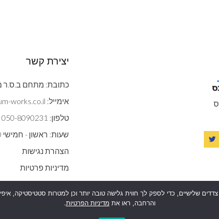
יצירת קשר
כתובת: מתחם ב.ס.ר מצדה 9 ב
אימייל: contact@gypsum-works.co.il
ס
טלפון: 050-8090231
שעות: ראשון - חמישי 09:00:00 - 18:00
הצהרת נגישות
מדיניות פרטיות
 בטכנולוגיות איסוף מידע כגון Cookies, לרבות על ידי צדדים שלישיים, כדי לספק לך חווית גלישה טובה יותר ו
והרחבה, ראו את
מדיניות הפרטיות
.