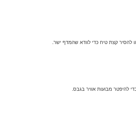
ו להסיר קצת טיח כדי לוודא שהמדף ישר.
י להיפטר מבועות אוויר בגבס.