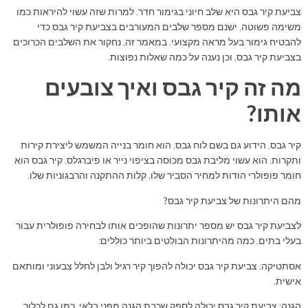
צביעת קיר גבס היא שלב חיוני בגימור חדר. למרות שזה עשוי להיראות כמו
משימה פשוטה, ישנם מספר שלבים המעורבים בצביעת קיר גבס כדי
להבטיח גימור בעל מראה מקצועי. במאמר זה, נחקור את השלבים הכרוכים
בצביעת קיר גבס, וכן נענה על כמה שאלות נפוצות.
מה זה קיר גבס ואיך צובעים
אותו?
קיר גבס, הידוע גם בשם לוח גבס, הוא חומר בנייה המשמש ליצירת קירות
ותקרות. הוא עשוי מליבת גבס מכוסה בציפוי נייר או פיברגלס. קיר גבס הוא
חומר פופולרי הודות למחיר הסביר שלו, קלות ההתקנה והרבגוניות שלו.
מהם היתרונות של צביעת קיר גבס?
לצביעת קיר גבס יש מספר יתרונות שהופכים אותו לבחירה פופולרית עבור
בעלי בתים. כמה מהיתרונות הבולטים ביותר כוללים:
אסתטיקה: צביעת קיר גבס יכולה להפוך קיר רגיל ולבן לחלל צבעוני ומותאם
אישית.
הגנה: צביעת קיר גבס יכולה לספק שכבת הגנה מפני בלאי, כמו גם לכלוך