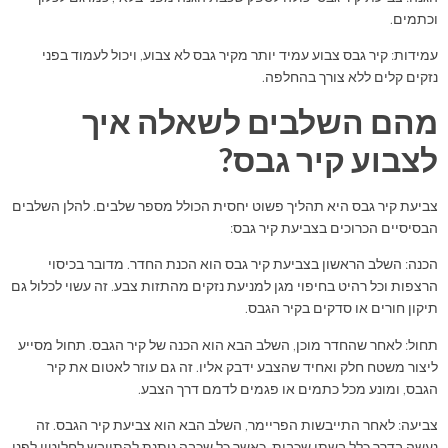
וכתמים.
עמידות: קיר גבס צבוע עמיד יותר מקיר גבס לא צבוע, ויכול לעמוד בפני
נזקים קלים ללא צורך בהחלפה.
מהם השלבים לשאלה איך
לצבוע קיר גבס?
צביעת קיר גבס היא תהליך פשוט יחסית הכולל מספר שלבים. להלן השלבים
הבסיסיים הכרוכים בצביעת קיר גבס:
הכנה: השלב הראשון בצביעת קיר גבס הוא הכנת החדר. מדובר בכיסוי
הרצפות וכל רהיט בחיפוי מגן למניעת נזקים מהתזות צבע. זה עשוי לכלול גם
תיקון חורים או סדקים בקיר הגבס.
תחול: לאחר שהחדר מוכן, השלב הבא הוא הכנה של קיר הגבס. תחול מסייע
ליצור משטח חלק ואחיד שהצבע ידבק אליו. זה גם עוזר לאטום את קיר
הגבס, ומונע מכל כתמים או פגמים לדמם דרך הצבע.
צביעה: לאחר התייבשות הפריימר, השלב הבא הוא צביעת קיר הגבס. זה
נעשה בדרך כלל בשתי שכבות, כאשר כל שכבה נותנת להתייבש לחלוטין לפני