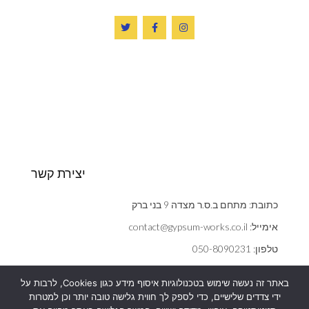
יצירת קשר
כתובת: מתחם ב.ס.ר מצדה 9 בני ברק
אימייל: contact@gypsum-works.co.il
טלפון: 050-8090231
שעות: ראשון - חמישי 09:00:00 - 18:00
באתר זה נעשה שימוש בטכנולוגיות איסוף מידע כגון Cookies, לרבות על
הצהרת נגישות
ידי צדדים שלישיים, כדי לספק לך חווית גלישה טובה יותר וכן למטרות
אנחנו משתמשים בעוגיות (cookies) כדי לשפר את חוויית הגלישה,