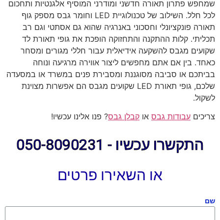
שמחפש פתרון תאורה חדשני ומודרני המוסיף אלגנטיות ותחכום
לכל חלל. השילוב של טכנולוגיית LED וחומר גבס מספק גוף
תאורה פונקציונלי וחסכוני באנרגיה שהוא גם אסתטי וגם רב
תכליתי. קלות ההתקנה והתחזוקה הופכת את גופי תאורת לד
שקועים מגבס להשקעה אידיאלית עבור חללי מגורים ומסחר
כאחד. בין אם אתם מחפשים ליצור אווירה מרגיעה ונוחה
בביתכם או סביבה מסוגננת ומסבירת פנים במשרד או במסעדה
שלכם, גופי תאורת LED שקועים מגבס הם אפשרות מצוינת
לשקול.
צריכים
עבודות גבס
או
קבלן גבס
? פנו אלינו עכשיו!
התקשרו עכשיו - 050-8090231
או השאירו פרטים
שם