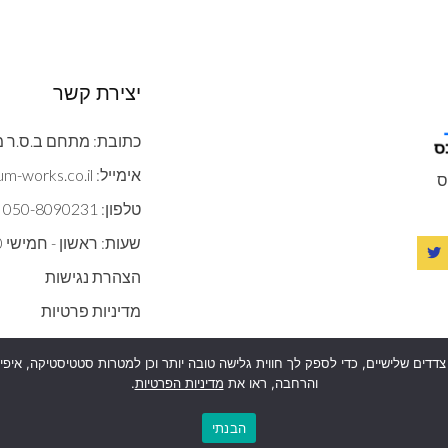
יצירת קשר
כתובת: מתחם ב.ס.ר מצדה 9 ב
אימייל: contact@gypsum-works.co.il
ס
טלפון: 050-8090231
שעות: ראשון - חמישי 09:00:00 - 18:00
הצהרת נגישות
מדיניות פרטיות
 בטכנולוגיות איסוף מידע כגון Cookies, לרבות על ידי צדדים שלישיים, כדי לספק לך חווית גלישה טובה יותר ו
והרחבה, ראו את
מדיניות הפרטיות
.
הבנתי