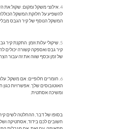
4. אילוצי משקל ומקום: שקול את
להשפיע על חלוקת המשקל הכוללת של
המשקל הנוסף של קיר הגבס מבלי ל
5. שיקולי עלות וזמן: התקנת קיר ג
קיר גבס ואספקה ​​קשורה יכולים 
של זמן וכסף שווה את זה עבור הצר
6. חומרים חלופיים: אם משקל, על
האוטובוסים שלך. אפשרויות כגון חיפ
ומשיכה אסתטית.
בסופו של דבר, ההחלטה לשים קיר
חשובים לכם בידוד, אסתטיקה ושלמ
מתאימה. עם זאת, אם מגבלות המשק