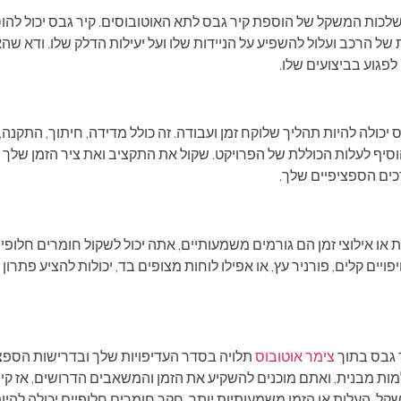
 השלכות המשקל של הוספת קיר גבס לתא האוטובוסים. קיר גבס יכול לה
 הרכב ועלול להשפיע על הניידות שלו ועל יעילות הדלק שלו. ודא שה
פגוע בביצועים שלו.
בס יכולה להיות תהליך שלוקח זמן ועבודה. זה כולל מדידה, חיתוך, התקנה,
להוסיף לעלות הכוללת של הפרויקט. שקול את התקציב ואת ציר הזמן ש
כים הספציפיים שלך.
ות או אילוצי זמן הם גורמים משמעותיים, אתה יכול לשקול חומרים חלופ
ויים קלים, פורניר עץ, או אפילו לוחות מצופים בד, יכולות להציע פתרון י
 גבס בתוך
צימר אוטובוס
תלויה בסדר העדיפויות שלך ובדרישות הספצ
ות מבנית, ואתם מוכנים להשקיע את הזמן והמשאבים הדרושים, אז קיר 
ל, העלות או הזמן משמעותיות יותר, חקר חומרים חלופיים יכולה להיו