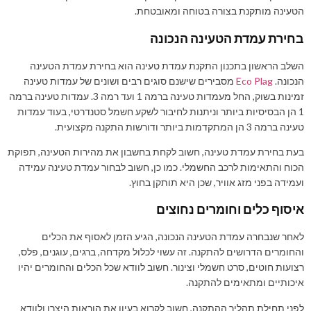
הטעינה מותקנת בצורה בטוחה ומאובטחת.
בחירת עמדת הטעינה הנכונה
השלב הראשון בתכנון התקנת עמדת טעינה הוא בחירת עמדת הטעינה
הנכונה.
Eco Plag
מסבירים שישנם סוגים רבים ושונים של עמדות טעינה
זמינות בשוק, החל מעמדות טעינה ברמה 1 ועד רמה 3. עמדות טעינה ברמה
1 הן הבסיסיות ביותר וניתנות לחיבור לשקע חשמל סטנדרטי, בעוד עמדות
טעינה ברמה 3 הן המתקדמות ביותר ודורשות התקנה מקצועית.
בעת בחירת עמדת טעינה, חשוב לקחת בחשבון את מהירות הטעינה, תפוקת
הכוח והתאימות לרכב החשמלי. כמו כן, חשוב לבחור עמדת טעינה עמידה
ועמידה בפני מזג אוויר, שכן היא תותקן בחוץ.
איסוף כלים וחומרים נחוצים
לאחר שנבחרה עמדת הטעינה הנכונה, הגיע הזמן לאסוף את הכלים
והחומרים הדרושים להתקנה. זה עשוי לכלול מקדחה, ברגים, עוגנים, פלס,
רצועות חוטים, סרט חשמלי וצינור. חשוב לוודא שכל הכלים והחומרים יהיו
איכותיים ומתאימים להתקנה.
לפני תחילת תהליך ההתקנה, חשוב לקרוא בעיון את הוראות היצרן ולוודא