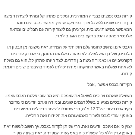
קירות גבס נפוצים בבנייה המודרנית, ומקנים פתרון קל ומהיר ליצירת חציצה
בין חדרים שונים ללא כל צורך בפרויקט שיפוץ ממושך. גבס הינו חומר
המאפשר גמישות עיצובית, וכך ניתן גם ליצור קירות עם תבליטים ומראה
אלגנטי ויפהפה והכל בתקציבים הוגנים למדי.
הגבס איננו נחשב לחומר גלם חזק יתר על המידה, זאת משונה מן הבטון או
הלבנים, ועל-כן הוא לעולם לא מהווה כאלמנט התומך, כי אם רק לצרכים
דקורטיביים או כאמור חציצה בין חדרים. לצד היותו פתרון קל, הוא גם מעלה
לא אחת שאלות באשר לחוזקתו ומידת יכולתו לעמוד בהיבטים שונים דוגמת
קידוח.
הקידוח בגבס אפשרי, אבל
השאלה שאתם צריכים לשאול את עצמכם היא מה עובי פלטת הגבס עצמו.
קירות גבסים מגיעים בשלל דגמים שונים, ובמידה ואתם יודעים כי מדובר
בקיר גבס בעובי של 12.7 מ"מ, הרי שתוכלו להיעזר בדיבלים המיועדים
באופן ייעודי לגבס ולערוך באמצעותם את הקידוח ואת התלייה.
יצוין כי אם אינכם יודעים זאת, הרי שניתן לקדוח בגבס, אך חשוב לעשות זאת
באופן עדין וללא כל הפעלת כוח באמצעות המקדחה, זאת בשונה מקיר