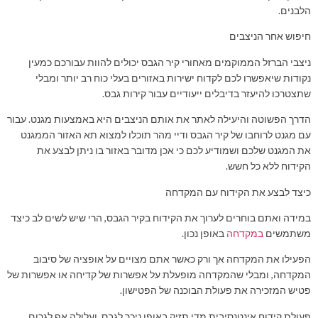
הלבנים.
חיפוש אחר הניצבים
ניצבי הברזל הממוקמים מאחורי קיר הגבס יכולים להוות עבורכם כמעין
נקודות שיאפשרו לכם לקדוח ישירות באזורים בעלי כוח רב יותר ומבלי
שתצטרכו להיעזר בדיבלים ייעודיים עבור קירות גבס.
הדרך הפשוטה והיעילה לאתר את אותם הניצבים היא באמצעות מגנט. עבור
עם מגנט לרוחבו של קיר הגבס ודיי מהר תוכלו למצוא תא האזור הממגנט
את המגנט שלכם ושמודיע לכם כי אכן מדובר באזור בו ניתן לבצע את
הקידוח ללא כל חשש.
כיצד לבצע את הקידוח עם המקדחה
במידה ואתם בוחרים לערוך את הקידוח בקיר הגבס, הרי שיש לשים לב כיצד
משתמשים
במקדחה
באופן נכון.
הפעילו את המקדחה אך ורק כאשר אתם מצויים על אופציה של סיבוב
המקדחה, ומבלי שהמקדחה מופעלת על אפשרות של קדיחה או אפשרות של
פטיש המזכירה את פעולת הבוכנה של הפטישון.
פעולת קידוח אינטנסיבית מדי תזיק באופן ניכר לגבס, ועלולה אף לגרום