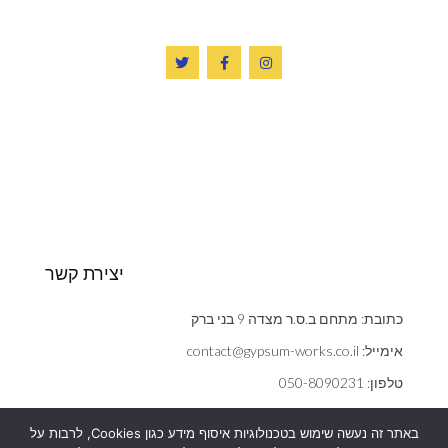
יצירת קשר
כתובת: מתחם ב.ס.ר מצדה 9 בני ברק
אימייל: contact@gypsum-works.co.il
טלפון: 050-8090231
שעות: ראשון - חמישי 09:00:00 - 18:00
באתר זה נעשה שימוש בטכנולוגיות איסוף מידע כגון Cookies, לרבות על
הצהרת נגישות