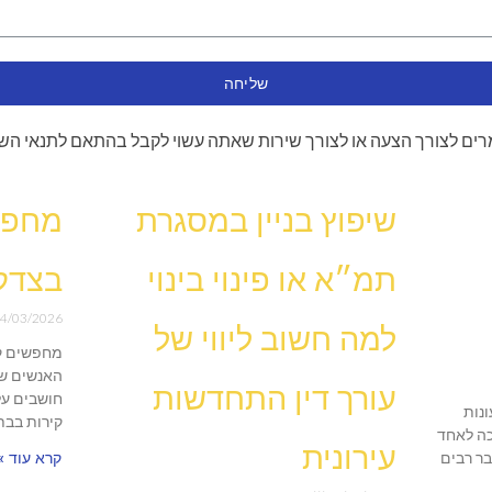
שליחה
ים לצורך הצעה או לצורך שירות שאתה עשוי לקבל בהתאם לתנאי הש
שיפוץ בניין במסגרת
מחפש
תמ״א או פינוי בינוי
בצדק
4/03/2026
למה חשוב ליווי של
מחפשים ק
האנשים שו
עורך דין התחדשות
חושבים על
נות
קירות בבת
ה לאחד
עירונית
בר רבים
קרא עוד »