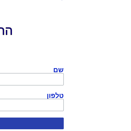
התקשר
שם
טלפון