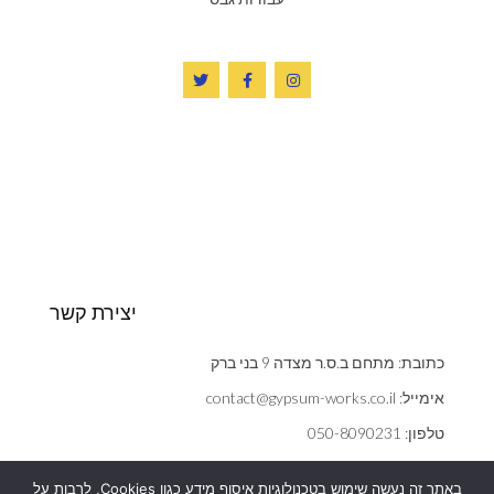
יצירת קשר
כתובת: מתחם ב.ס.ר מצדה 9 בני ברק
אימייל: contact@gypsum-works.co.il
טלפון: 050-8090231
שעות: ראשון - חמישי 09:00:00 - 18:00
באתר זה נעשה שימוש בטכנולוגיות איסוף מידע כגון Cookies, לרבות על