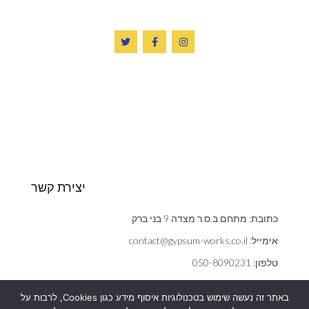
יצירת קשר
כתובת: מתחם ב.ס.ר מצדה 9 בני ברק
אימייל: contact@gypsum-works.co.il
טלפון: 050-8090231
שעות: ראשון - חמישי 09:00:00 - 18:00
באתר זה נעשה שימוש בטכנולוגיות איסוף מידע כגון Cookies, לרבות על
הצהרת נגישות