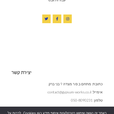
יצירת קשר
כתובת: מתחם ב.ס.ר מצדה 9 בני ברק
אימייל: contact@gypsum-works.co.il
טלפון: 050-8090231
שעות: ראשון - חמישי 09:00:00 - 18:00
באתר זה נעשה שימוש בטכנולוגיות איסוף מידע כגון Cookies, לרבות על