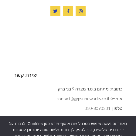
יצירת קשר
כתובת: מתחם ב.ס.ר מצדה 9 בני ברק
אימייל: contact@gypsum-works.co.il
טלפון: 050-8090231
שעות: ראשון - חמישי 09:00:00 - 18:00
באתר זה נעשה שימוש בטכנולוגיות איסוף מידע כגון Cookies, לרבות על
הצהרת נגישות
ידי צדדים שלישיים, כדי לספק לך חווית גלישה טובה יותר וכן למטרות
אנחנו משתמשים בעוגיות (cookies) כדי לשפר את חוויית הגלישה,
סטטיסטיקה, איפיון, מדידה ושיווק. המשך הגלישה באתר מהווה את