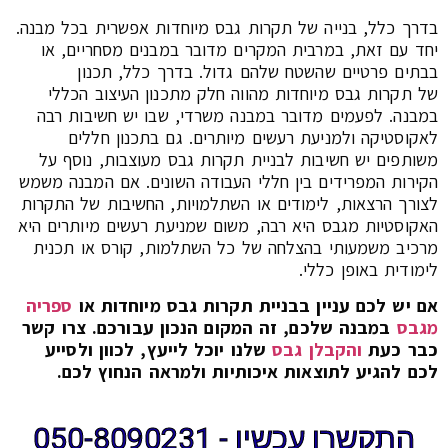
בדרך כלל, בנייה של תקרות גבס מיוחדות אפשרית בכל מבנה.
יחד עם זאת, במרבית המקרים מדובר במבנים מסחריים, או
בבתים פרטיים שהשטח שלהם גדול. בדרך כלל, תכנון
של תקרות גבס מיוחדות מהווה חלק מתכנון העיצוב הכללי
במבנה. לפעמים מדובר במבנה משרדי, שבו יש חשיבות רבה
לאקוסטיקה ולמניעת רעשים מיותרים. גם בתכנון חללים
משותפים יש חשיבות לבניית תקרות גבס מעוצבות, נוסף על
הקירות המפרידים בין חללי העבודה השונים. אם המבנה משמש
לצורך הרצאות, לימודים או השתלמויות, החשיבות של התקרות
האקוסטיות מגבס היא רבה, משום שמניעת רעשים מיותרים היא
מרכיב משמעותי בהצלחה של כל השתלמות, קורס או תכנית
לימודית באופן כללי.
אם יש לכם עניין בבניית תקרות גבס מיוחדות או
ספריה
מגבס
במבנה שלכם, זה המקום הנכון עבורכם. צרו קשר
כבר כעת
והקבלן גבס
שלנו יוכל לייעץ, לכוון ולסייע
לכם להגיע לתוצאות איכותיות ולמראה הנחוץ לכם.
התקשרו עכשיו - 050-8090231