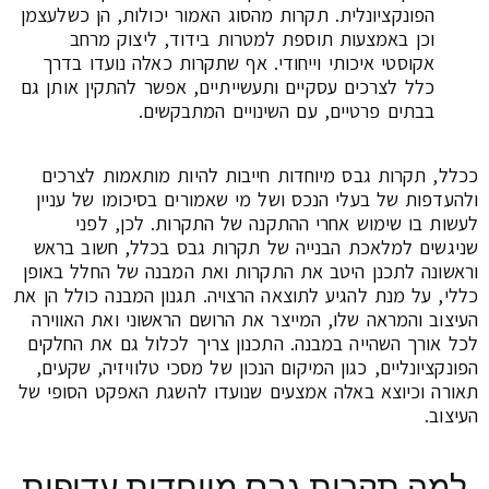
הפונקציונלית. תקרות מהסוג האמור יכולות, הן כשלעצמן
וכן באמצעות תוספת למטרות בידוד, ליצוק מרחב
אקוסטי איכותי וייחודי. אף שתקרות כאלה נועדו בדרך
כלל לצרכים עסקיים ותעשייתיים, אפשר להתקין אותן גם
בבתים פרטיים, עם השינויים המתבקשים.
ככלל, תקרות גבס מיוחדות חייבות להיות מותאמות לצרכים
ולהעדפות של בעלי הנכס ושל מי שאמורים בסיכומו של עניין
לעשות בו שימוש אחרי ההתקנה של התקרות. לכן, לפני
שניגשים למלאכת הבנייה של תקרות גבס בכלל, חשוב בראש
וראשונה לתכנן היטב את התקרות ואת המבנה של החלל באופן
כללי, על מנת להגיע לתוצאה הרצויה. תגנון המבנה כולל הן את
העיצוב והמראה שלו, המייצר את הרושם הראשוני ואת האווירה
לכל אורך השהייה במבנה. התכנון צריך לכלול גם את החלקים
הפונקציונליים, כגון המיקום הנכון של מסכי טלוויזיה, שקעים,
תאורה וכיוצא באלה אמצעים שנועדו להשגת האפקט הסופי של
העיצוב.
למה תקרות גבס מיוחדות עדיפות