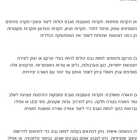
א) תקרות מזויפות: תקרות מעוצבות מגבס יכולות ליצור עיצובי תקרה מזויפים
המוסיפים עומק ומימד לחדר. תקרות מגש, תקרות מפרצון ותקרות מקומרות
הן כמה דוגמאות שיכולות לשפר את האסתטיקה הכללית.
ב) מרקם ודפוסים: לוחות גבס יכולים להיות בעלי מרקם או יצוק ליצירת
דוגמאות ייחודיות, כגון מערבולות, גלים או צורות גיאומטריות. מרקמים אלה
מוסיפים עניין ויזואלי וניתן לשפר אותם עוד יותר עם תאורה יצירתית.
ג) תאורה משולבת: תקרות מעוצבות מגבס מספקות הזדמנות מצוינת לשלב
גופי תאורה בצורה חלקה. ניתן להרכיב נורות שקועים, פסי LED או אפילו
נברשות בתוך לוחות הגבס כדי ליצור אווירה אווירה ומושכת חזותית.
ד) התאמה אישית: ניתן להתאים בקלות לוחות גבס כדי להתאים לדרישות
עיצוב ספציפיות. ניתן לצבוע אותם בצבעים שונים, בגימור מלאכותי, או אפילו