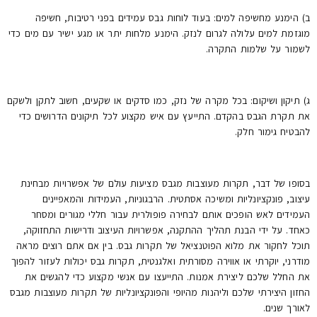
ב) הימנע מחשיפה למים: בעוד לוחות גבס עמידים בפני רטיבות, חשיפה
מוגזמת למים עלולה לגרום לנזק. הימנע מלחות יתר או מגע ישיר עם מים כדי
לשמור על שלמות התקרה.
ג) תיקון ושיקום: בכל מקרה של נזק, כמו סדקים או שקעים, חשוב לתקן ולשקם
את תקרת הגבס בהקדם. התייעץ עם איש מקצוע לכל תיקונים הדרושים כדי
להבטיח גימור חלק.
בסופו של דבר, תקרות מעוצבות מגבס מציעות עולם של אפשרויות מבחינת
עיצוב, פונקציונליות ומשיכה אסתטית. הרבגוניות, העמידות והמאפיינים
העמידים לאש הופכים אותם לבחירה פופולרית עבור חללי מגורים ומסחר
כאחד. על ידי הבנת תהליך ההתקנה, אפשרויות העיצוב ודרישות התחזוקה,
תוכל לחקור את מלוא הפוטנציאל של תקרות גבס. בין אם אתם רוצים מראה
מודרני, יוקרתי או אווירה מסורתית ואלגנטית, תקרות גבס יכולות לעזור להפוך
את החלל שלכם ליצירת אמנות. התייעצו עם אנשי מקצוע כדי להגשים את
החזון היצירתי שלכם וליהנות מהיופי והפונקציונליות של תקרות מעוצבות מגבס
לאורך שנים.