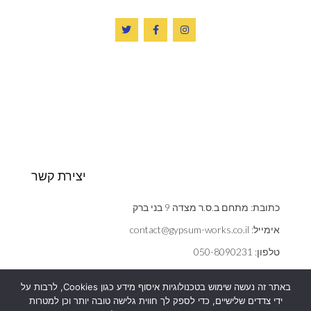
יצירת קשר
כתובת: מתחם ב.ס.ר מצדה 9 בני ברק
אימייל: contact@gypsum-works.co.il
טלפון: 050-8090231
שעות: ראשון - חמישי 09:00:00 - 18:00
באתר זה נעשה שימוש בטכנולוגיות איסוף מידע כגון Cookies, לרבות על
הצהרת נגישות
ידי צדדים שלישיים, כדי לספק לך חווית גלישה טובה יותר וכן למטרות
אנחנו משתמשים בעוגיות (cookies) כדי לשפר את חוויית הגלישה,