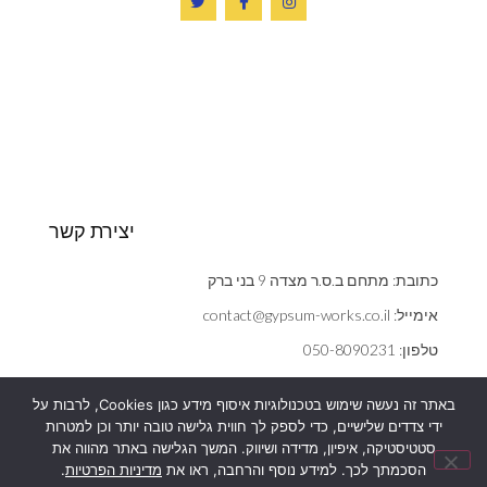
יצירת קשר
כתובת: מתחם ב.ס.ר מצדה 9 בני ברק
אימייל: contact@gypsum-works.co.il
טלפון: 050-8090231
שעות: ראשון - חמישי 09:00:00 - 18:00
באתר זה נעשה שימוש בטכנולוגיות איסוף מידע כגון Cookies, לרבות על
הצהרת נגישות
ידי צדדים שלישיים, כדי לספק לך חווית גלישה טובה יותר וכן למטרות
אנחנו משתמשים בעוגיות (cookies) כדי לשפר את חוויית הגלישה,
סטטיסטיקה, איפיון, מדידה ושיווק. המשך הגלישה באתר מהווה את
מדיניות פרטיות
להציג הצעות ומודעות מותאמות ועוד כמפורט
במדיניות הפרטיות
שלנו.
הסכמתך לכך. למידע נוסף והרחבה, ראו את
מדיניות הפרטיות
.
המשך הגלישה באתר מהווה את הסכמתך לכך.