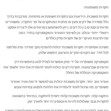
תקרות משופעות:
תקרות משוכות, הידועות גם כתקרות חשופות או פתוחות, מורכבות בדרך
כלל מסדרה של דקים מעץ או מתכת המותקנים על פני התקרה, ומשאירים
מרווחים קטנים בין כל דקים. ניתן להשתמש במרווחים אלו ליצירת אפקט
ויזואלי ייחודי ובולט, וכן לשיפור האוורור והאקוסטיקה בחדר. כמה
מהיתרונות העיקריים של תקרות סדק כוללים:
משיכה אסתטית:
תקרות משוכות יכולות להוסיף נופך מודרני ומינימליסטי
לכל חדר, עם הקווים הנקיים והעיצוב הפשוט שלהן.
אקוסטיקה משופרת:
על ידי מתן אפשרות לצליל לנוע בחופשיות דרך
הרווחים שברצועות, תקרות דקים יכולות לעזור להפחית את ההד ולשפר את
האקוסטיקה הכוללת של החלל.
אוורור טוב יותר:
תקרות משוכות יכולות גם לאפשר זרימת אוויר ואוורור
משופרים, מה שיכול לעזור להפחית את הלחות ולמנוע צמיחת עובש.
התקנה קלה:
תקרות משוכות קלות יחסית להתקנה, במיוחד בהשוואה
לתקרות גבס, שעלולות להיות אינטנסיבית יותר ולאורך זמן.
עם זאת, לתקרות דק יש גם כמה חסרונות פוטנציאליים שיש לקחת בחשבון,