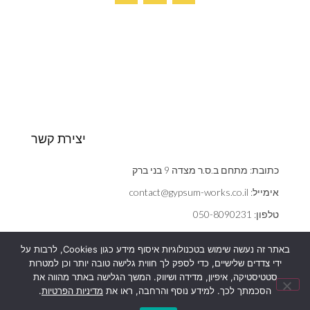
יצירת קשר
כתובת: מתחם ב.ס.ר מצדה 9 בני ברק
אימייל: contact@gypsum-works.co.il
טלפון: 050-8090231
שעות: ראשון - חמישי 09:00:00 - 18:00
באתר זה נעשה שימוש בטכנולוגיות איסוף מידע כגון Cookies, לרבות על
הצהרת נגישות
ידי צדדים שלישיים, כדי לספק לך חווית גלישה טובה יותר וכן למטרות
אנחנו משתמשים בעוגיות (cookies) כדי לשפר את חוויית הגלישה,
סטטיסטיקה, איפיון, מדידה ושיווק. המשך הגלישה באתר מהווה את
מדיניות פרטיות
להציג הצעות ומודעות מותאמות ועוד כמפורט
במדיניות הפרטיות
שלנו.
הסכמתך לכך. למידע נוסף והרחבה, ראו את
מדיניות הפרטיות
.
המשך הגלישה באתר מהווה את הסכמתך לכך.