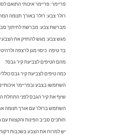
פריימר: פריימר איכותי התואם לס
רולר צבע: רולר באורך תנומה המת
מברשת צבע: מברשת לחיתוך סביב 
מגש צבע: מגש להחזיק את הצבע ע
בד טיפה: כיסוי מגן לרצפה ולרהיטי
מהם הטיפים לצביעת קיר גבס?
כמה טיפים לצביעת קיר גבס כוללים
השתמשו בצבע ובפריימר איכותיים 
שיוף את קיר הגבס לפני התחלת הני
השתמש ברולר עם אורך תנומה ארוכ
חותכים סביב הפינות והקצוות עם
יש למרוח את הצבע בשכבות דקות 