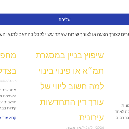
שליחה
ים לצורך הצעה או לצורך שירות שאתה עשוי לקבל בהתאם לתנאי הש
שיפוץ בניין במסגרת
מחפש
תמ״א או פינוי בינוי
בצדק
4/03/2026
למה חשוב ליווי של
מחפשים ק
האנשים שו
עורך דין התחדשות
חושבים על
נות
קירות בבת
ה לאחד
עירונית
בר רבים
קרא עוד »
26/04/2026
אין תגובות