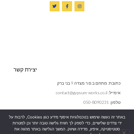
יצירת קשר
כתובת: מתחם ב.ס.ר מצדה 9 בני ברק
אימייל: contact@gypsum-works.co.il
טלפון: 050-8090231
שעות: ראשון - חמישי 09:00:00 - 18:00
באתר זה נעשה שימוש בטכנולוגיות איסוף מידע כגון Cookies, לרבות על
הצהרת נגישות
ידי צדדים שלישיים, כדי לספק לך חווית גלישה טובה יותר וכן למטרות
אנחנו משתמשים בעוגיות (cookies) כדי לשפר את חוויית הגלישה,
סטטיסטיקה, איפיון, מדידה ושיווק. המשך הגלישה באתר מהווה את
מדיניות פרטיות
להציג הצעות ומודעות מותאמות ועוד כמפורט
במדיניות הפרטיות
שלנו.