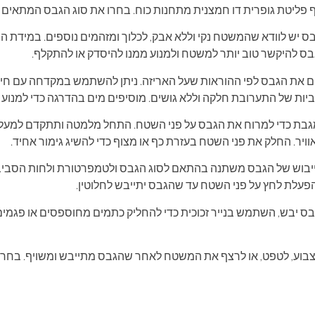
ס יש לוודא שהמשטח נקי וללא אבק, לכלוך ומזהמים נוספים. במידת 
גבס להיקשר טוב יותר למשטח ולמנוע ממנו להיסדק או להתקלף.
 את הגבס לפי ההוראות שעל האריזה. ניתן להשתמש במקדחה עם חיב
יות של התערובת חלקה וללא גושים. מוסיפים מים בהדרגה כדי למנוע 
בת כדי למרוח את הגבס על פני השטח. התחל מלמטה ותתקדם למעלה
 אוויר. החלק את פני השטח בעזרת כף או מצוף כדי להשיג גימור אחיד.
ייבוש של הגבס משתנה בהתאם לסוג הגבס ולטמפרטורת ולחות הסביבה
הפעלת לחץ על פני השטח עד שהגבס יתייבש לחלוטין.
 יבש, השתמש בנייר זכוכית כדי להחליק כתמים מחוספסים או פגמים
צבוע, לטפט, או לרצף את המשטח לאחר שהגבס מתייבש ומשויף. בחר