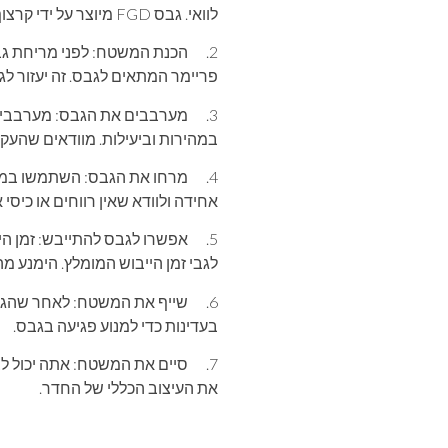
לוואי. גבס FGD מיוצר על ידי קרצוף פליטת גופרית דו חמצנית מתחנות כוח. בחרו את סוג הגבס המתאים לפרויקט שלכם.
2. הכנת המשטח: לפני מריחת גב
פריימר המתאים לגבס. זה יעזור ל
3. מערבבים את הגבס: מערבבים
במהירות וביעילות. מוודאים שהעקב
4. מרחו את הגבס: השתמשו במג
אחידה ולוודא שאין רווחים או כיסי
5. אפשרו לגבס להתייבש: זמן ה
לגבי זמן הייבוש המומלץ. הימנע מ
6. שייף את המשטח: לאחר שהגבס
בעדינות כדי למנוע פגיעה בגבס.
7. סיים את המשטח: אתה יכול ל
את העיצוב הכללי של החדר.