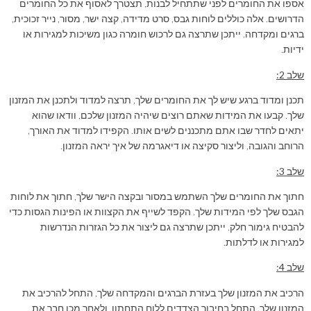
אספו את החומרים לפני שתתחיל לבנות, תצטרך לאסוף את כל החומרים
הדרושים. אלה כוללים לוחות גבס, סרט מדידה, קצה ישר, מסור, נייר זכוכית,
ברגים ומקדחה. ייתכן שתרצה גם לרכוש חומרה כגון משיכות למגירות או
ידיות.
שלב 2:
תכנן ומדוד ברגע שיש לך את החומרים שלך, תרצה למדוד ולתכנן את המזנון
שלך. קבעו את המידות שאתם רוצים שיהיה המזנון שלכם, וודאו שהוא
יתאים לחדר שבו אתם מתכננים לשים אותו. הקפידו למדוד את האורך,
הרוחב והגובה, וליצור סקיצה או דיאגרמה של איך יראה המזנון.
שלב 3:
חתוך את החומרים שלך השתמש במסור ובקצה הישר שלך, חתוך את לוחות
הגבס שלך לפי המידות שלך. הקפד לשייף את הקצוות או הפינות הגסות כדי
להבטיח גימור חלק. ייתכן שתרצה גם ליצור את כל הגזרות הנדרשות
למגירות או לדלתות.
שלב 4:
הרכיב את המזנון שלך בעזרת הברגים והמקדחה שלך, התחל להרכיב את
המזנון שלך. התחל בחיבור הצדדים ללוח התחתון, ולאחר מכן חבר את