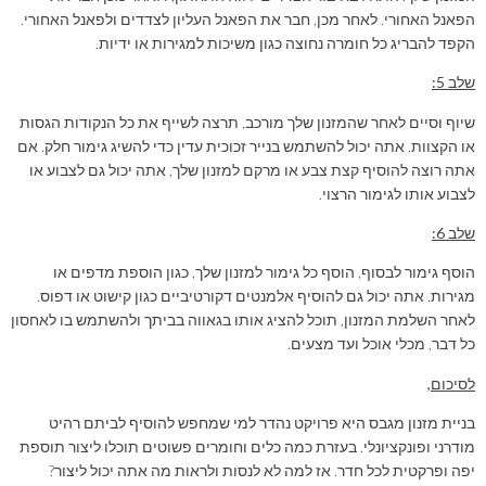
הפאנל האחורי. לאחר מכן, חבר את הפאנל העליון לצדדים ולפאנל האחורי.
הקפד להבריג כל חומרה נחוצה כגון משיכות למגירות או ידיות.
שלב 5:
שיוף וסיים לאחר שהמזנון שלך מורכב, תרצה לשייף את כל הנקודות הגסות
או הקצוות. אתה יכול להשתמש בנייר זכוכית עדין כדי להשיג גימור חלק. אם
אתה רוצה להוסיף קצת צבע או מרקם למזנון שלך, אתה יכול גם לצבוע או
לצבוע אותו לגימור הרצוי.
שלב 6:
הוסף גימור לבסוף, הוסף כל גימור למזנון שלך, כגון הוספת מדפים או
מגירות. אתה יכול גם להוסיף אלמנטים דקורטיביים כגון קישוט או דפוס.
לאחר השלמת המזנון, תוכל להציג אותו בגאווה בביתך ולהשתמש בו לאחסון
כל דבר, מכלי אוכל ועד מצעים.
לסיכום,
בניית מזנון מגבס היא פרויקט נהדר למי שמחפש להוסיף לביתם רהיט
מודרני ופונקציונלי. בעזרת כמה כלים וחומרים פשוטים תוכלו ליצור תוספת
יפה ופרקטית לכל חדר. אז למה לא לנסות ולראות מה אתה יכול ליצור?