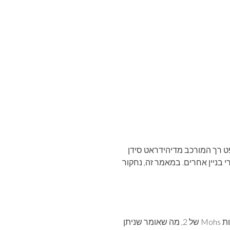
ט רך המורכב מדיהידראט סידן
י בניין אחרים. במאמר זה, נחקור
גבס קינג הוא מונח המשמש לתיאור סוג מסוים של מינרל גבס המצוי בסלעי משקע. זהו מינרל רך בעל קשיות Mohs של 2, מה שאומר שניתן