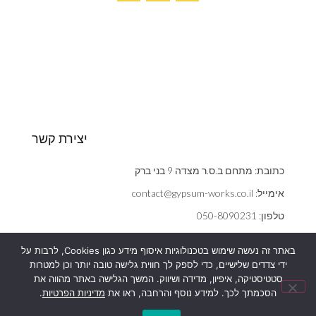
יצירת קשר
כתובת: מתחם ב.ס.ר מצדה 9 בני ברק
אימייל: contact@gypsum-works.co.il
טלפון: 050-8090231
שעות: ראשון - חמישי 09:00:00 - 18:00
באתר זה נעשה שימוש בטכנולוגיות איסוף מידע כגון Cookies, לרבות על
הצהרת נגישות
ידי צדדים שלישיים, כדי לספק לך חווית גלישה טובה יותר וכן למטרות
אנחנו משתמשים בעוגיות (cookies) כדי לשפר את חוויית הגלישה,
סטטיסטיקה, איפיון, מדידה ושיווק. המשך הגלישה באתר מהווה את
מדיניות פרטיות
להציג הצעות ומודעות מותאמות ועוד כמפורט
במדיניות הפרטיות
שלנו.
הסכמתך לכך. למידע נוסף והרחבה, ראו את
מדיניות הפרטיות
.
המשך הגלישה באתר מהווה את הסכמתך לכך.