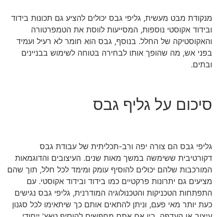
מנקודת מבט מעשית, גליפי גבס יכולים להציע גם תכונות בידוד
ובידוד אקוסטי נוספות, המסייעות לווסת את הטמפרטורה
והאקוסטיקה של החלל. בנוסף, גבס הוא חומר לא רעיל ועמיד
בפני אש, מה שהופך אותו לבחירה בטוחה לשימוש בבניינים
ובתים.
סיכום על גליף גבס
גליפי גבס הם צורה יפה ורב-תכליתית של עבודת גבס
דקורטיבית ששימשה במשך מאות שנים. העיצובים והדוגמאות
המורכבות שלהם יכולים להוסיף עומק ומימד לכל חלל, תוך שהם
מציעים גם יתרונות פרקטיים כמו בידוד ובידוד אקוסטי. עם
התפתחות הטכניקות והטכנולוגיה המודרנית, גליפי גבס נגישים
כעת יותר מאי פעם, וניתן להתאים אותם כך שיתאימו לכל סגנון
עיצוב או העדפה. בין אם אתם מחפשים להוסיף טאץ' ייחודי